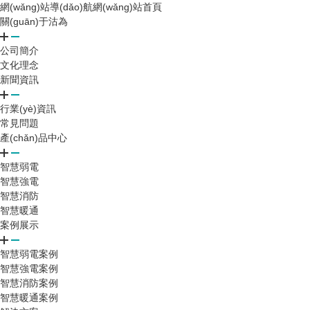
網(wǎng)站導(dǎo)航
網(wǎng)站首頁
關(guān)于沽為
公司簡介
文化理念
新聞資訊
行業(yè)資訊
常見問題
產(chǎn)品中心
智慧弱電
智慧強電
智慧消防
智慧暖通
案例展示
智慧弱電案例
智慧強電案例
智慧消防案例
智慧暖通案例