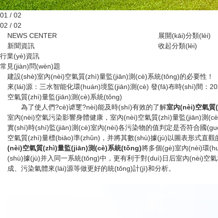
01 / 02
02 / 02
NEWS CENTER
展開(kāi)分類(lèi)
新聞資訊
收起分類(lèi)
行業(yè)資訊
常見(jiàn)問(wèn)題
建設(shè)室內(nèi)空氣質(zhì)量監(jiān)測(cè)系統(tǒng)的必要性！
來(lái)源：
三水智能化環(huán)境監(jiān)測(cè)
發(fā)布時(shí)間：
20
空氣質(zhì)量監(jiān)測(cè)系統(tǒng)
為了使人們?cè)谑覂?nèi)能及時(shí)有效的了解
室內(nèi)空氣質(
室內(nèi)空氣污染影響身體健康，室內(nèi)空氣質(zhì)量監(jiān)測(
實(shí)時(shí)監(jiān)測(cè)室內(nèi)各污染物的值判定是否符合國(gu
空氣質(zhì)量標(biāo)準(zhǔn)，并將其數(shù)據(jù)以圖表形
(nèi)空氣質(zhì)量監(jiān)測(cè)系統(tǒng)
將多個(gè)室內(nèi)環(hu
(shù)據(jù)并入同一系統(tǒng)中，更有利于對(duì)日后室內(nèi
成、污染氣體來(lái)源等做更好的統(tǒng)計(jì)和分析。