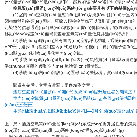
(zhì)量監(jiān)測(cè)數(shù)據(jù)，能夠加強(qiáng)對(duì)環(huán)
空氣質(zhì)量監(jiān)測(cè)系統(tǒng)主要具有以下的幾個(gè
(1)室內(nèi)空氣質(zhì)量監(jiān)測(cè)系統(tǒng)對(duì)于室內(
酒精氣體和各類(lèi)異味、可吸入顆粒物等都可以做到實(shí)時(shí)的監
污染物的信息通過(guò)無(wú)線數(shù)據(jù)傳輸模塊，發(fā)送到
移動(dòng)端設(shè)備就能查看空氣質(zhì)量信息并進(jìn)行操作。
(2)系統(tǒng)應(yīng)具有室內(nèi)空氣凈化功能，通過(guò)操作
APP，遠(yuǎn)程控制室內(nèi)通風(fēng)機(jī)、負(fù)離子發
(kāi)關(guān)狀態(tài)凈化室內(nèi)空氣。
(3)系統(tǒng)應(yīng)可對(duì)室內(nèi)氣體質(zhì)量等級(jí)進(j
準(zhǔn)確直觀的獲取室內(nèi)氣體質(zhì)量情況。
(4)系統(tǒng)內(nèi)部設(shè)置報(bào)警模塊，實(shí)現(xiàn)報
聞道有先后，文章有遺漏，更多精彩文章：
酒店空氣質(zhì)量監(jiān)測(cè)系統(tǒng)提升居住者的滿意度！
室內(nèi)空氣質(zhì)量監(jiān)測(cè)系統(tǒng)各個(gè)傳感器的
(diǎn)！
生態(tài)環(huán)境部通報(bào)9月和1—9月全國(guó)環(huán
上一篇：酒店空氣質(zhì)量監(jiān)測(cè)系統(tǒng)提升居住者的滿意度
(nèi)環(huán)境監(jiān)測(cè)系統(tǒng)架構(gòu)設(shè)計(jì)！
關(guān)于沽為
新聞資訊
產(chǎn)品中心