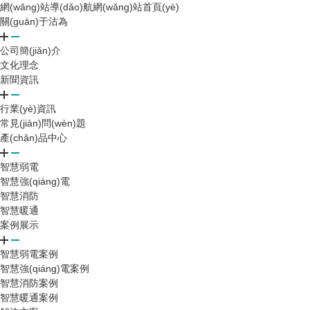
網(wǎng)站導(dǎo)航
網(wǎng)站首頁(yè)
關(guān)于沽為
公司簡(jiǎn)介
文化理念
新聞資訊
行業(yè)資訊
常見(jiàn)問(wèn)題
產(chǎn)品中心
智慧弱電
智慧強(qiáng)電
智慧消防
智慧暖通
案例展示
智慧弱電案例
智慧強(qiáng)電案例
智慧消防案例
智慧暖通案例