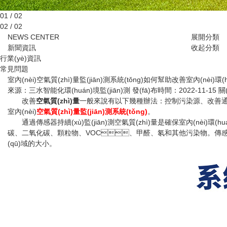
01 / 02
02 / 02
NEWS CENTER
展開分類
新聞資訊
收起分類
行業(yè)資訊
常見問題
室內(nèi)空氣質(zhì)量監(jiān)測系統(tǒng)如何幫助改善室內(nèi)環(
來源：
三水智能化環(huán)境監(jiān)測
發(fā)布時間：
2022-11-15
關
改善
空氣質(zhì)量
一般來說有以下幾種辦法：控制污染源、改善通風(fēn
室內(nèi)
空氣質(zhì)量監(jiān)測系統(tǒng)
。
通過傳感器持續(xù)監(jiān)測空氣質(zhì)量是確保室內(nèi)環(hu
碳、二氧化碳、顆粒物、VOC、甲醛、氡和其他污染物。傳感器的
(qū)域的大小。