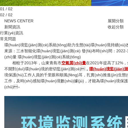
01 / 02
02 / 02
NEWS CENTER
展開分類
新聞資訊
收起分類
行業(yè)資訊
常見問題
環(huán)境監(jiān)測(cè)系統(tǒng)助力生態(tài)環(huán)境持續(xù)改善
來源：
三水智能化環(huán)境監(jiān)測(cè)
發(fā)布時(shí)間：
2022-
(zhì)量
環(huán)境監(jiān)測(cè)系統(tǒng)
相較于2013年，山東青島市
空氣質(zhì)量
在2021年提高了12%，生
不開對(duì)環(huán)境的密切監(jiān)測(cè)，
環(huán)境監(jiān)測
境保護(hù)工作人員的千里眼和順風(fēng)耳，扎實(shí)推進(jìn)生態(tài)
工作，及時(shí)感知環(huán)境數(shù)據(jù)，才能為環(huán)境保護
(chǔ)。