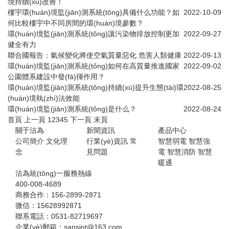
境持續(xù)改善！
樓宇環(huán)境監(jiān)測系統(tǒng)具備什么功能？如
2022-10-09
何比較樓宇中不同房間的環(huán)境參數？
環(huán)境監(jiān)測系統(tǒng)讓污染物排放控制更加
2022-09-27
健全有力
聯合國報告：氣候變化將使空氣質量惡化 危害人類健康
2022-09-13
環(huán)境監(jiān)測系統(tǒng)如何在高質量推進國家
2022-09-02
公園體系建設中發(fā)揮作用？
環(huán)境監(jiān)測系統(tǒng)持續(xù)提升生態(tài)環
2022-08-25
(huán)境執(zhí)法效能
環(huán)境監(jiān)測系統(tǒng)是什么？
2022-08-24
首頁
上一頁
1
2
3
4
5
下一頁
末頁
關于沽為
新聞資訊
產品中心
公司簡介
文化理
行業(yè)資訊
常
智慧弱電
智慧強
念
見問題
電
智慧消防
智慧
暖通
沽為統(tǒng)一服務熱線
400-008-4689
商務合作：156-2899-2871
微信：15628992871
聯系電話：0531-82719697
企業(yè)郵箱：sansint@163.com