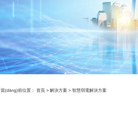
當(dāng)前位置：
首頁
>
解決方案
>
智慧弱電解決方案