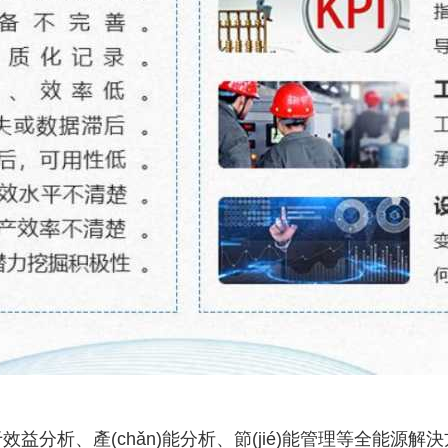
分析、產(chǎn)能分析、節(jié)能管理等全能源解決