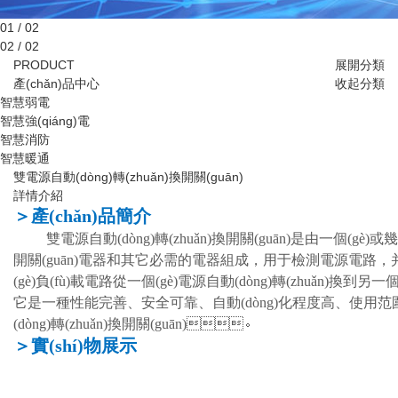
01 / 02
02 / 02
PRODUCT
展開分類
產(chǎn)品中心
收起分類
智慧弱電
智慧強(qiáng)電
智慧消防
智慧暖通
雙電源自動(dòng)轉(zhuǎn)換開關(guān)
詳情介紹
＞產(chǎn)品簡介
雙電源自動(dòng)轉(zhuǎn)換開關(guān)是由一個(gè)或幾個
開關(guān)電器和其它必需的電器組成，用于檢測電源電路
(gè)負(fù)載電路從一個(gè)電源自動(dòng)轉(zhuǎn)換到另一個(g
它是一種性能完善、安全可靠、自動(dòng)化程度高、使
(dòng)轉(zhuǎn)換開關(guān)。
＞實(shí)物展示