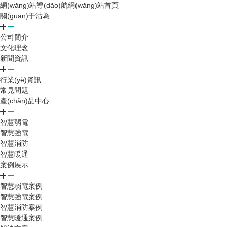
網(wǎng)站導(dǎo)航
網(wǎng)站首頁
關(guān)于沽為
公司簡介
文化理念
新聞資訊
行業(yè)資訊
常見問題
產(chǎn)品中心
智慧弱電
智慧強電
智慧消防
智慧暖通
案例展示
智慧弱電案例
智慧強電案例
智慧消防案例
智慧暖通案例