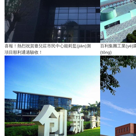
喜報！熱烈祝賀臺兒莊市民中心能耗監(jiān)測
百利集團工業(yè)園環
項目順利通過驗收！
(tǒng)