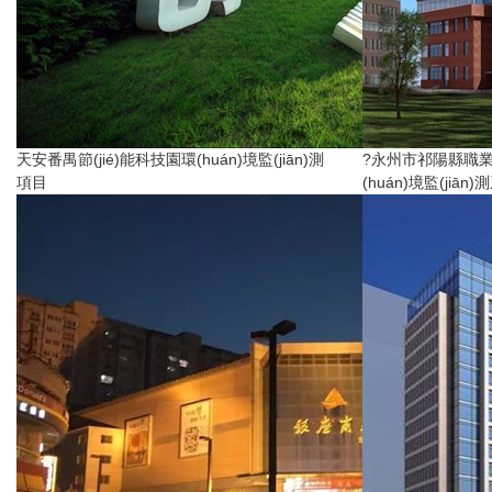
天安番禺節(jié)能科技園環(huán)境監(jiān)測
?永州市祁陽縣職業(
項目
(huán)境監(jiān)