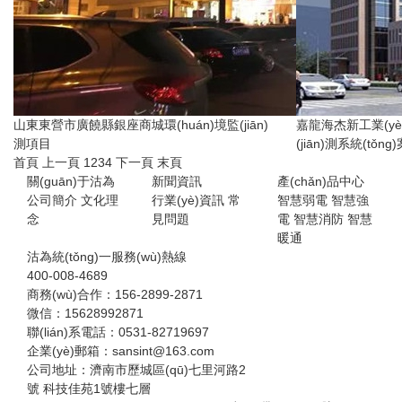
山東東營市廣饒縣銀座商城環(huán)境監(jiān)
嘉龍海杰新工業(yè)
測項目
(jiān)測系統(tǒng
首頁
上一頁
1
2
3
4
下一頁
末頁
關(guān)于沽為
新聞資訊
產(chǎn)品中心
公司簡介
文化理
行業(yè)資訊
常
智慧弱電
智慧強
念
見問題
電
智慧消防
智慧
暖通
沽為統(tǒng)一服務(wù)熱線
400-008-4689
商務(wù)合作：156-2899-2871
微信：15628992871
聯(lián)系電話：0531-82719697
企業(yè)郵箱：sansint@163.com
公司地址：濟南市歷城區(qū)七里河路2
號 科技佳苑1號樓七層