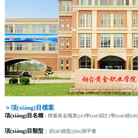
＞項(xiàng)目檔案
項(xiàng)目名稱
煙臺黃金職業(yè)學(xué)院E1學(xué)術(s
：
項(xiàng)目類型
：
節(jié)能監(jiān)測平臺