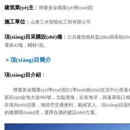
建筑業(yè)主
：
煙臺黃金職業(yè)學(xué)院
施工單位
：
山東三水智能化工程有限公司
項(xiàng)目采購設(shè)備
：
公共建筑能耗監(jiān)測系統(tǒ
電表43塊，輔材1批。
＞項(xiàng)目簡介
項(xiàng)目介紹
：
煙臺黃金職業(yè)學(xué)院E1學(xué)術(shù)交流中心坐
新區(qū)金海大道966號，北臨渤海，近靠海岸，與蓬萊龍
在境內(nèi)交匯，海陸空交通便利，氣候宜人。項(xiàng)目面積221
的樓層環(huán)境，選擇合適的建設(shè)方案。