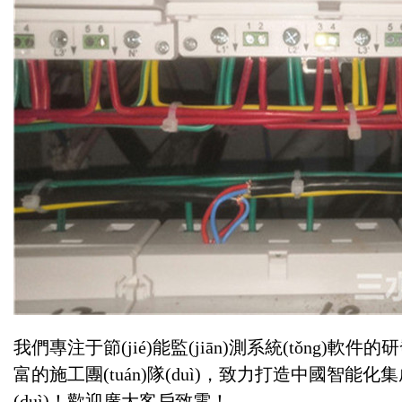
我們專注于節(jié)能監(jiān)測系統(tǒng)軟件的研發(fā)
富的施工團(tuán)隊(duì)，致力打造中國智能化集成
(duì)！歡迎廣大客戶致電！