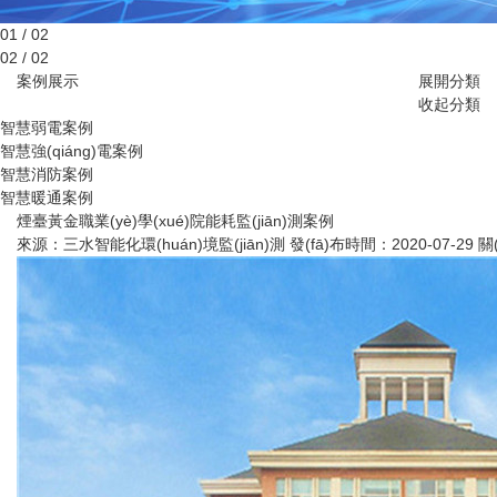
01 / 02
02 / 02
案例展示
展開分類
收起分類
智慧弱電案例
智慧強(qiáng)電案例
智慧消防案例
智慧暖通案例
煙臺黃金職業(yè)學(xué)院能耗監(jiān)測案例
來源：
三水智能化環(huán)境監(jiān)測
發(fā)布時間：
2020-07-29
關(