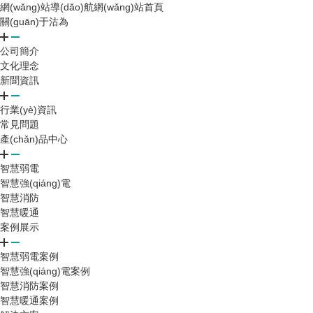
網(wǎng)站導(dǎo)航
網(wǎng)站首頁
關(guān)于沽為
公司簡介
文化理念
新聞資訊
行業(yè)資訊
常見問題
產(chǎn)品中心
智慧弱電
智慧強(qiáng)電
智慧消防
智慧暖通
案例展示
智慧弱電案例
智慧強(qiáng)電案例
智慧消防案例
智慧暖通案例