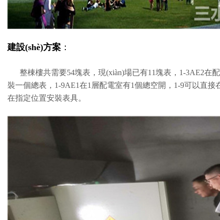
建設(shè)方案
：
整棟樓共需要54塊表，現(xiàn)場已有11塊表，1-3
裝一個總表，1-9AE1在1層配電室有1個總空開，1-9可以直接
在指定位置安裝表具。